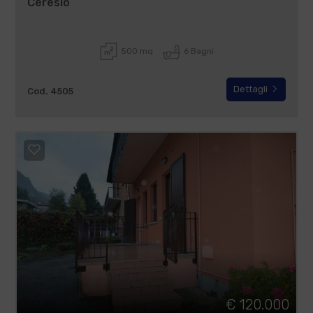
Ceresio
500 mq
6 Bagni
Dettagli
Cod. 4505
€ 120.000