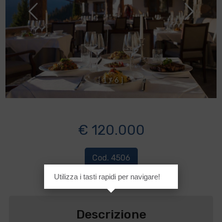
[
1
/
6
]
€ 120.000
Cod. 4506
Utilizza i tasti rapidi per navigare!
Descrizione