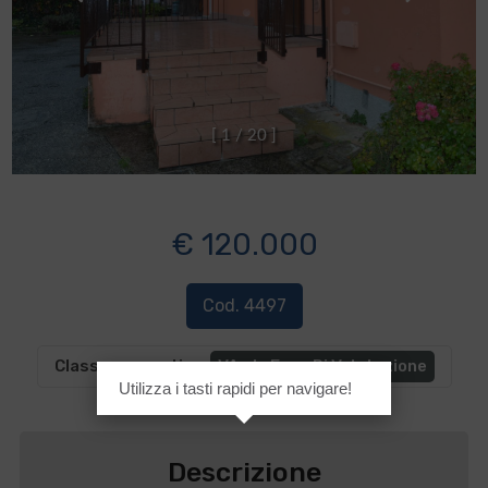
[
1
/
2
0
]
€ 120.000
Cod. 4497
Classe energetica
:
VA - In Fase Di Valutazione
Utilizza i tasti rapidi per navigare!
Descrizione