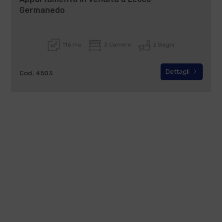
Germanedo
116 mq
3 Camere
2 Bagni
Dettagli
Cod. 4503