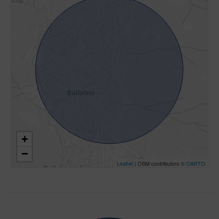
+
−
Leaflet
| OSM contributors ©
CARTO