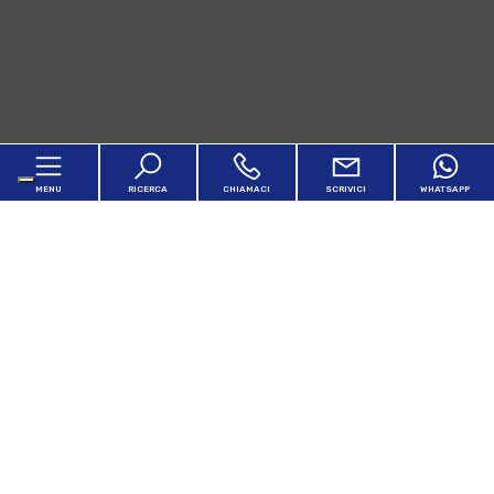
MENU
RICERCA
CHIAMACI
SCRIVICI
WHATSAPP
Home
Chi siamo
In vendita