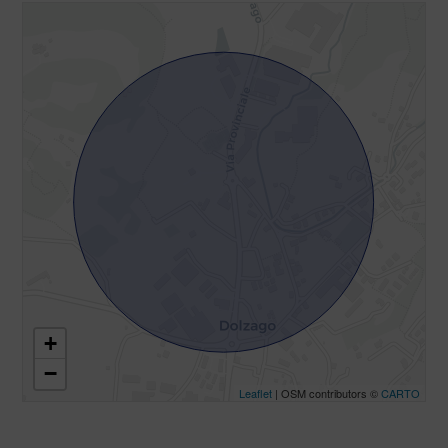
+
−
Leaflet
| OSM contributors ©
CARTO