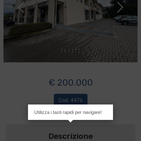
[
1
/
1
7
]
€ 200.000
Cod. 4476
Utilizza i tasti rapidi per navigare!
Descrizione