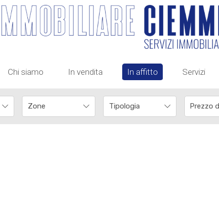
Chi siamo
In vendita
In affitto
Servizi