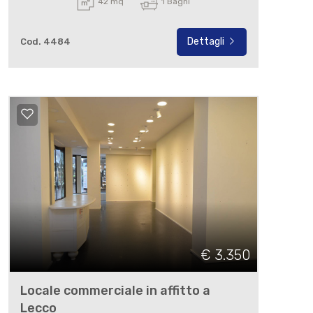
42 mq
1 Bagni
Dettagli
Cod. 4484
€ 3.350
Locale commerciale in affitto a
Lecco