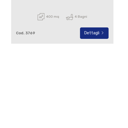
400 mq
4 Bagni
Dettagli
Cod. 3769