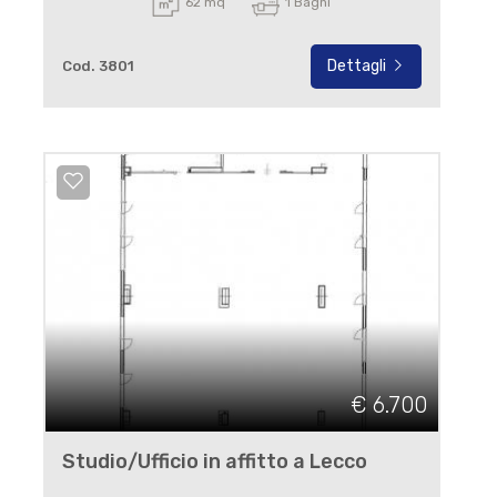
62 mq
1 Bagni
Dettagli
Cod. 3801
€ 6.700
Studio/Ufficio in affitto a Lecco