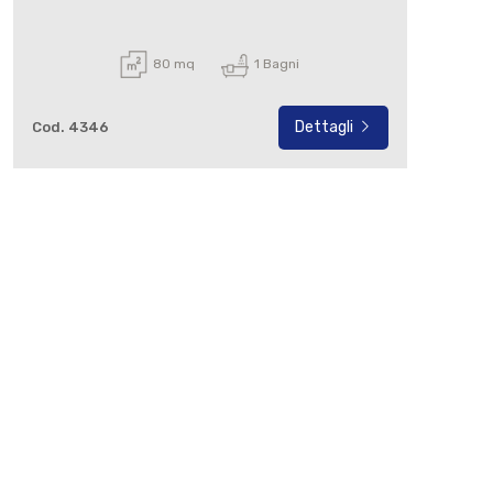
80 mq
1 Bagni
Dettagli
Cod. 4346