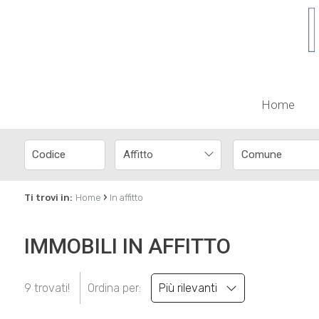
Home
Affitto
›
Ti trovi in:
Home
In affitto
IMMOBILI IN AFFITTO
9 trovati!
Ordina per:
Più rilevanti