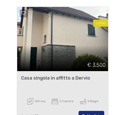
LUSSO
€ 3.500
Casa singola in affitto a Dervio
163 mq
3 Camere
2 Bagni