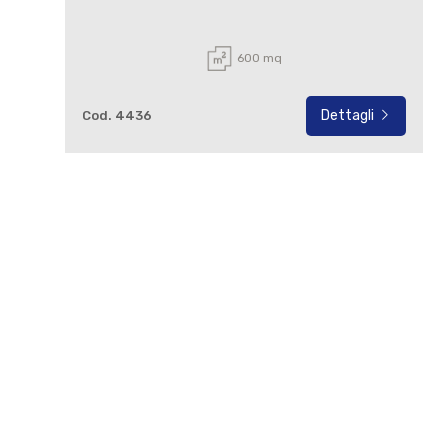
600 mq
Dettagli
Cod. 4436