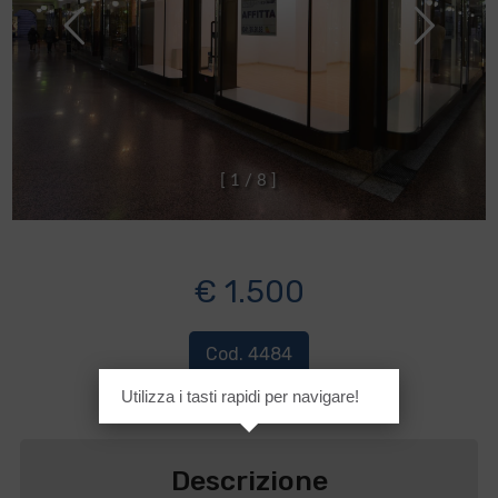
[
1
/
8
]
€ 1.500
Cod. 4484
Utilizza i tasti rapidi per navigare!
Descrizione