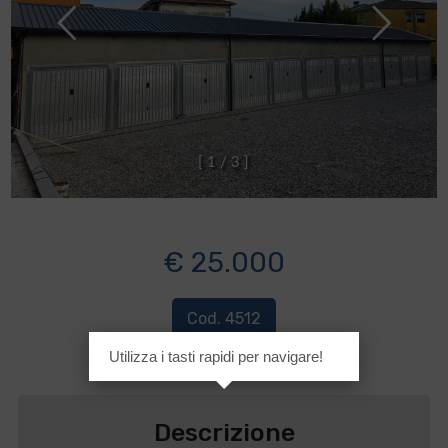
[
1
/
3
]
€ 25.000
Cod. 4512
Utilizza i tasti rapidi per navigare!
Descrizione