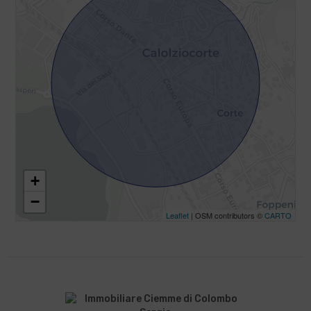
+
−
Leaflet
| OSM contributors ©
CARTO