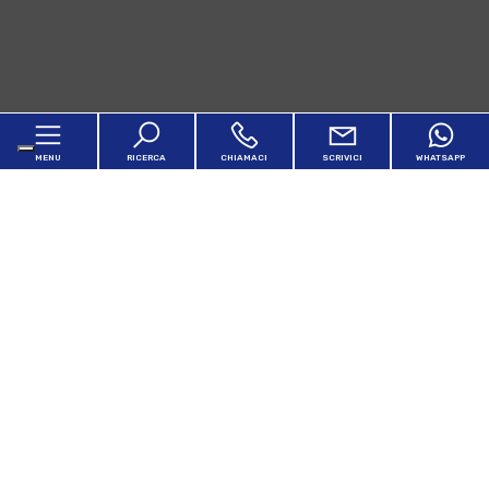
MENU
RICERCA
CHIAMACI
SCRIVICI
WHATSAPP
Home
Chi siamo
In vendita
In affitto