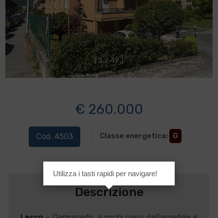
[
1
/
4
9
]
€ 260.000
Classe energetica
:
G
Cod. 4503
Utilizza i tasti rapidi per navigare!
Descrizione
Lecco
- Germanedo, a pochi passi dall'ospedale e