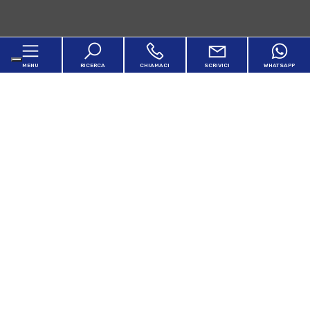
MENU
RICERCA
CHIAMACI
SCRIVICI
WHATSAPP
Home
Chi siamo
In vendita
In affitto
Servizi