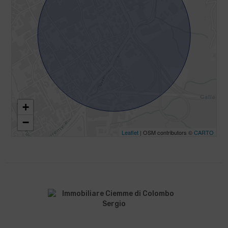
+
−
Leaflet
| OSM contributors ©
CARTO