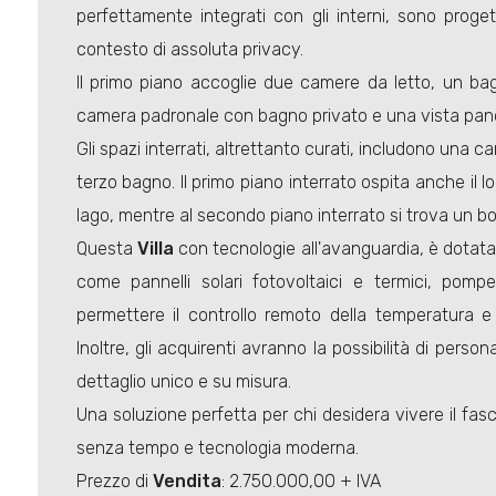
perfettamente integrati con gli interni, sono proget
contesto di assoluta privacy.
Il primo piano accoglie due camere da letto, un ba
camera padronale con bagno privato e una vista pano
Gli spazi interrati, altrettanto curati, includono una 
terzo bagno. Il primo piano interrato ospita anche il l
lago, mentre al secondo piano interrato si trova un b
Questa
Villa
con tecnologie all'avanguardia, è dotata di
come pannelli solari fotovoltaici e termici, pom
permettere il controllo remoto della temperatura e 
Inoltre, gli acquirenti avranno la possibilità di perso
dettaglio unico e su misura.
Una soluzione perfetta per chi desidera vivere il fa
senza tempo e tecnologia moderna.
Prezzo di
Vendita
: 2.750.000,00 + IVA