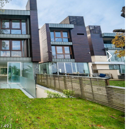
/
4
9
]