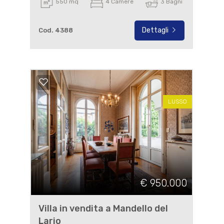
550 mq
4 Camere
3 Bagni
Dettagli
Cod. 4388
LUSSO
€ 950.000
Villa in vendita a Mandello del
Lario