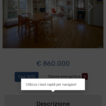
[
1
/
3
0
]
€ 860.000
Classe energetica
:
G
Cod. 4113
Utilizza i tasti rapidi per navigare!
Descrizione