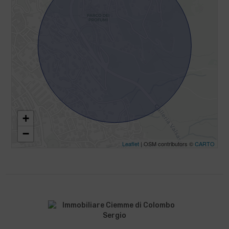
+
−
Leaflet
| OSM contributors ©
CARTO