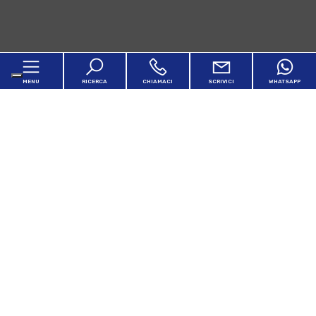
MENU
RICERCA
CHIAMACI
SCRIVICI
WHATSAPP
Home
Chi siamo
In vendita
In affitto